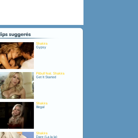
Shakira
Gypsy
Pitbull feat. Shakira
Get It Started
Shakira
Illegal
Shakira
Dare (La la la)