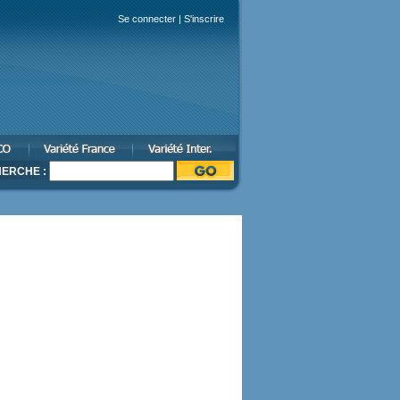
Se connecter
|
S'inscrire
ERCHE :