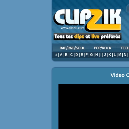
#
|
A
|
B
|
C
|
D
|
E
|
F
|
G
|
H
|
I
|
J
|
K
|
L
|
M
|
N
|
Video C