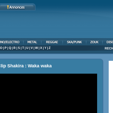
O
|
P
|
Q
|
R
|
S
|
T
|
U
|
V
|
W
|
X
|
Y
|
Z
RECH
lip Shakira : Waka waka