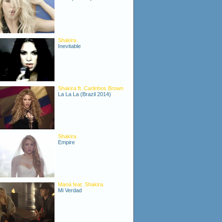
Shakira
Inevitable
Shakira ft. Carlinhos Brown
La La La (Brazil 2014)
Shakira
Empire
Maná feat. Shakira
Mi Verdad