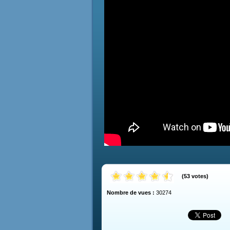
(
53
votes
)
Nombre de vues :
30274