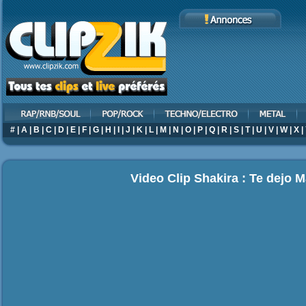
#
|
A
|
B
|
C
|
D
|
E
|
F
|
G
|
H
|
I
|
J
|
K
|
L
|
M
|
N
|
O
|
P
|
Q
|
R
|
S
|
T
|
U
|
V
|
W
|
X
|
Video Clip Shakira : Te dejo 