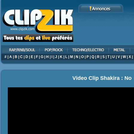
#
|
A
|
B
|
C
|
D
|
E
|
F
|
G
|
H
|
I
|
J
|
K
|
L
|
M
|
N
|
O
|
P
|
Q
|
R
|
S
|
T
|
U
|
V
|
W
|
X
|
Video Clip Shakira : No