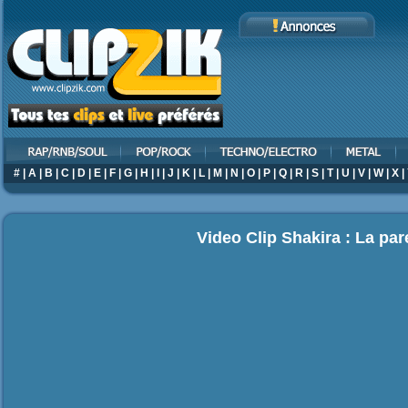
#
|
A
|
B
|
C
|
D
|
E
|
F
|
G
|
H
|
I
|
J
|
K
|
L
|
M
|
N
|
O
|
P
|
Q
|
R
|
S
|
T
|
U
|
V
|
W
|
X
|
Video Clip Shakira : La pa