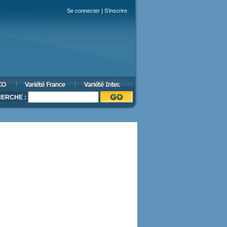
Se connecter
|
S'inscrire
ERCHE :