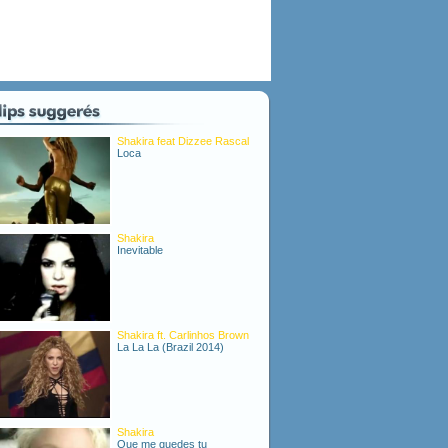
Shakira feat Dizzee Rascal
Loca
Shakira
Inevitable
Shakira ft. Carlinhos Brown
La La La (Brazil 2014)
Shakira
Que me quedes tu