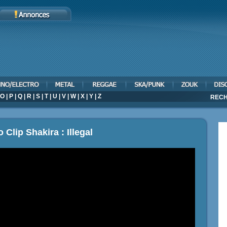
O
|
P
|
Q
|
R
|
S
|
T
|
U
|
V
|
W
|
X
|
Y
|
Z
RECH
 Clip Shakira : Illegal