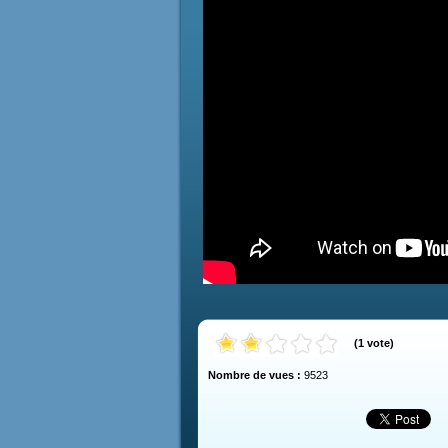
(
1
vote
)
Nombre de vues :
9523