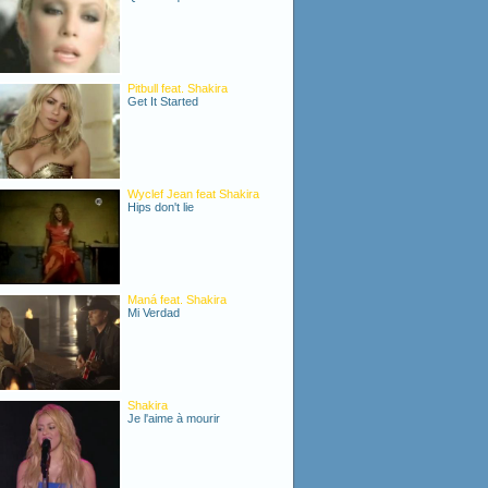
Pitbull feat. Shakira
Get It Started
Wyclef Jean feat Shakira
Hips don't lie
Maná feat. Shakira
Mi Verdad
Shakira
Je l'aime à mourir