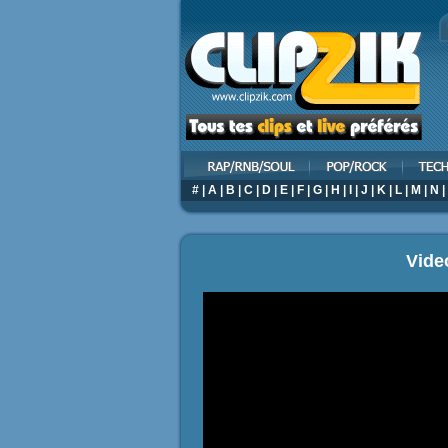
#
|
A
|
B
|
C
|
D
|
E
|
F
|
G
|
H
|
I
|
J
|
K
|
L
|
M
|
N
|
Video