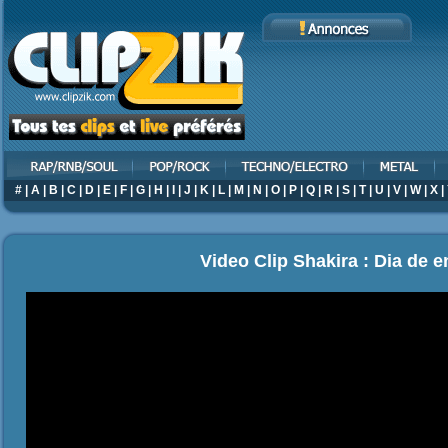
#
|
A
|
B
|
C
|
D
|
E
|
F
|
G
|
H
|
I
|
J
|
K
|
L
|
M
|
N
|
O
|
P
|
Q
|
R
|
S
|
T
|
U
|
V
|
W
|
X
|
Video Clip Shakira : Dia de e