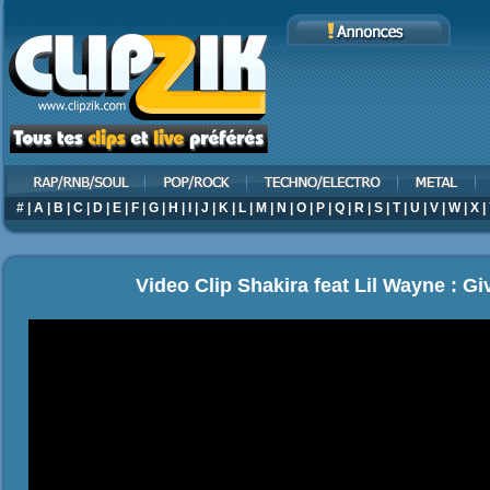
#
|
A
|
B
|
C
|
D
|
E
|
F
|
G
|
H
|
I
|
J
|
K
|
L
|
M
|
N
|
O
|
P
|
Q
|
R
|
S
|
T
|
U
|
V
|
W
|
X
|
Video Clip Shakira feat Lil Wayne : Gi