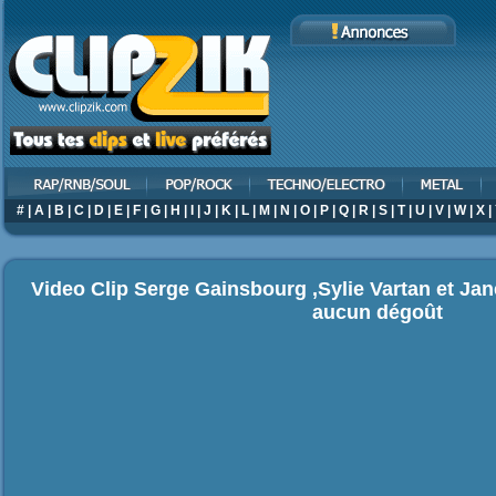
#
|
A
|
B
|
C
|
D
|
E
|
F
|
G
|
H
|
I
|
J
|
K
|
L
|
M
|
N
|
O
|
P
|
Q
|
R
|
S
|
T
|
U
|
V
|
W
|
X
|
Video Clip Serge Gainsbourg ,Sylie Vartan et Jane 
aucun dégoût