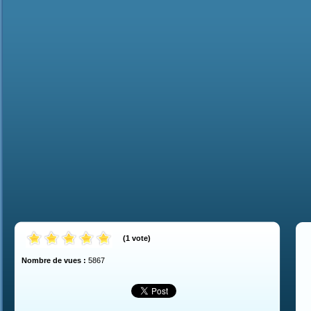
(
1
vote
)
Nombre de vues :
5867