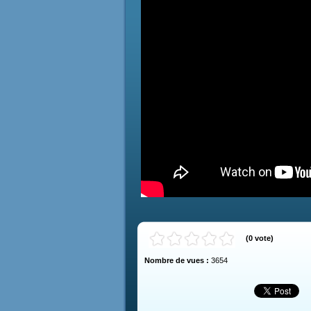
(
0
vote
)
Nombre de vues :
3654