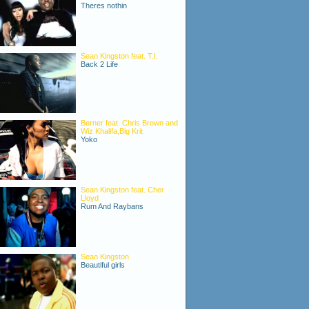
Theres nothin
Sean Kingston feat. T.I.
Back 2 Life
Berner feat. Chris Brown and
Wiz Khalifa,Big Krit
Yoko
Sean Kingston feat. Cher
Lloyd
Rum And Raybans
Sean Kingston
Beautiful girls