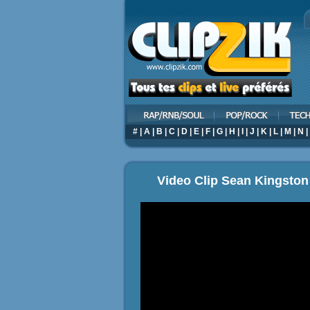
#
|
A
|
B
|
C
|
D
|
E
|
F
|
G
|
H
|
I
|
J
|
K
|
L
|
M
|
N
|
Video Clip Sean Kingston 