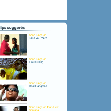
Sean Kingston
Take you there
Sean Kingston
Fire burning
Sean Kingston
Real Gangstas
Sean Kingston feat Juelz
Santana