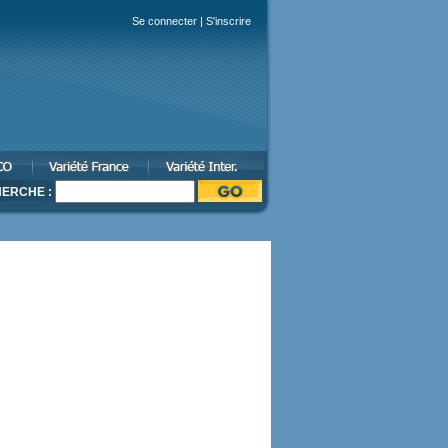
Se connecter
|
S'inscrire
ERCHE :