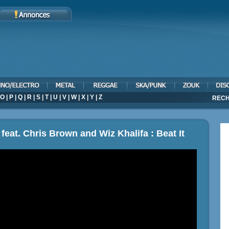
O
|
P
|
Q
|
R
|
S
|
T
|
U
|
V
|
W
|
X
|
Y
|
Z
RECH
feat. Chris Brown and Wiz Khalifa : Beat It