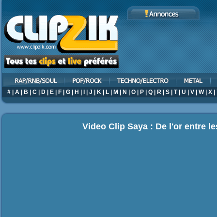
#
|
A
|
B
|
C
|
D
|
E
|
F
|
G
|
H
|
I
|
J
|
K
|
L
|
M
|
N
|
O
|
P
|
Q
|
R
|
S
|
T
|
U
|
V
|
W
|
X
|
Video Clip Saya : De l'or entre l