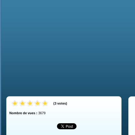
(
3
votes
)
Nombre de vues :
3679