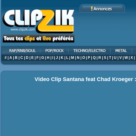
#
|
A
|
B
|
C
|
D
|
E
|
F
|
G
|
H
|
I
|
J
|
K
|
L
|
M
|
N
|
O
|
P
|
Q
|
R
|
S
|
T
|
U
|
V
|
W
|
X
|
Video Clip Santana feat Chad Kroeger :