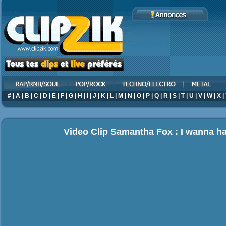
#
|
A
|
B
|
C
|
D
|
E
|
F
|
G
|
H
|
I
|
J
|
K
|
L
|
M
|
N
|
O
|
P
|
Q
|
R
|
S
|
T
|
U
|
V
|
W
|
X
|
Video Clip Samantha Fox : I wanna h