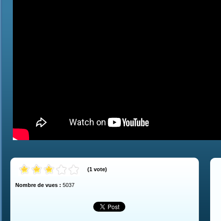
(
1
vote
)
Nombre de vues :
5037