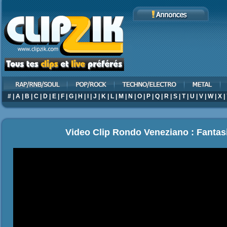
#
|
A
|
B
|
C
|
D
|
E
|
F
|
G
|
H
|
I
|
J
|
K
|
L
|
M
|
N
|
O
|
P
|
Q
|
R
|
S
|
T
|
U
|
V
|
W
|
X
|
Video Clip Rondo Veneziano : Fantas