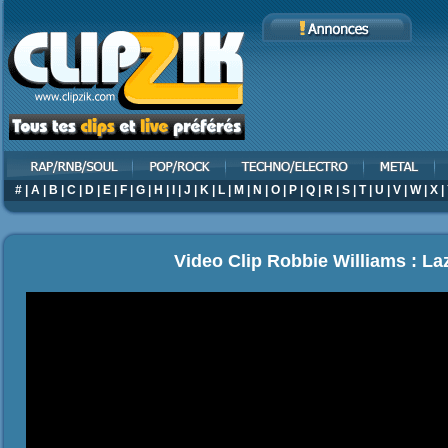
#
|
A
|
B
|
C
|
D
|
E
|
F
|
G
|
H
|
I
|
J
|
K
|
L
|
M
|
N
|
O
|
P
|
Q
|
R
|
S
|
T
|
U
|
V
|
W
|
X
|
Video Clip Robbie Williams : La