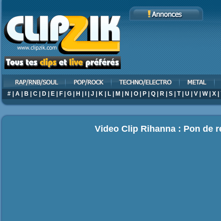
#
|
A
|
B
|
C
|
D
|
E
|
F
|
G
|
H
|
I
|
J
|
K
|
L
|
M
|
N
|
O
|
P
|
Q
|
R
|
S
|
T
|
U
|
V
|
W
|
X
|
Video Clip Rihanna : Pon de r