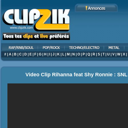
#
|
A
|
B
|
C
|
D
|
E
|
F
|
G
|
H
|
I
|
J
|
K
|
L
|
M
|
N
|
O
|
P
|
Q
|
R
|
S
|
T
|
U
|
V
|
W
|
X
|
Video Clip Rihanna feat Shy Ronnie : SNL D