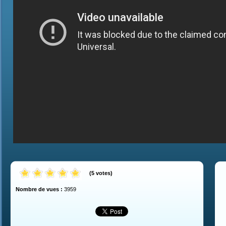
(
5
votes
)
Nombre de vues :
3959