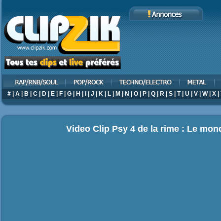
#
|
A
|
B
|
C
|
D
|
E
|
F
|
G
|
H
|
I
|
J
|
K
|
L
|
M
|
N
|
O
|
P
|
Q
|
R
|
S
|
T
|
U
|
V
|
W
|
X
|
Video Clip Psy 4 de la rime : Le mon