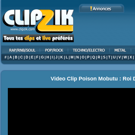
#
|
A
|
B
|
C
|
D
|
E
|
F
|
G
|
H
|
I
|
J
|
K
|
L
|
M
|
N
|
O
|
P
|
Q
|
R
|
S
|
T
|
U
|
V
|
W
|
X
|
Video Clip Poison Mobutu : Roi 