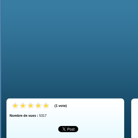
(
1
vote
)
Nombre de vues :
5317