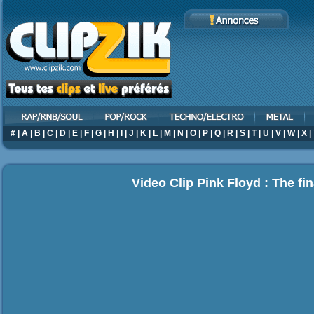
#
|
A
|
B
|
C
|
D
|
E
|
F
|
G
|
H
|
I
|
J
|
K
|
L
|
M
|
N
|
O
|
P
|
Q
|
R
|
S
|
T
|
U
|
V
|
W
|
X
|
Video Clip Pink Floyd : The fin