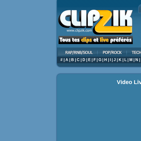
#
|
A
|
B
|
C
|
D
|
E
|
F
|
G
|
H
|
I
|
J
|
K
|
L
|
M
|
N
|
Video Li