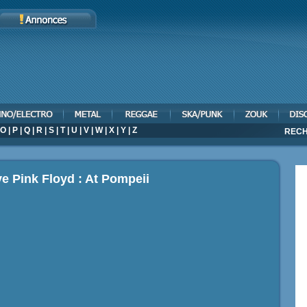
O
|
P
|
Q
|
R
|
S
|
T
|
U
|
V
|
W
|
X
|
Y
|
Z
RECH
ve Pink Floyd : At Pompeii