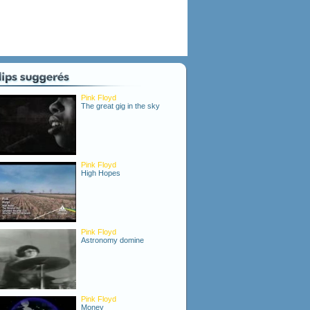
Pink Floyd
The great gig in the sky
Pink Floyd
High Hopes
Pink Floyd
Astronomy domine
Pink Floyd
Money