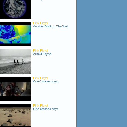
Pink Floyd
Another Brick In The Wall
Pink Floyd
Arnold Layne
Pink Floyd
Comfortably numb
Pink Floyd
One of these days