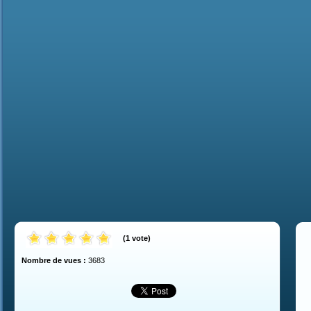
(
1
vote
)
Nombre de vues :
3683