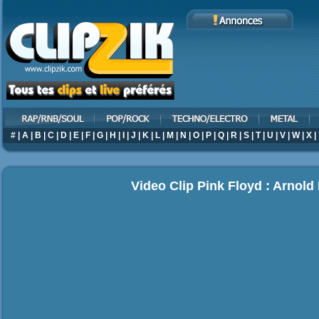
#
|
A
|
B
|
C
|
D
|
E
|
F
|
G
|
H
|
I
|
J
|
K
|
L
|
M
|
N
|
O
|
P
|
Q
|
R
|
S
|
T
|
U
|
V
|
W
|
X
|
Video Clip Pink Floyd : Arnold