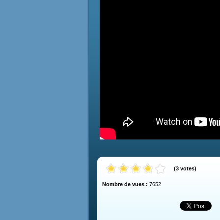
(
3
votes
)
Nombre de vues :
7652