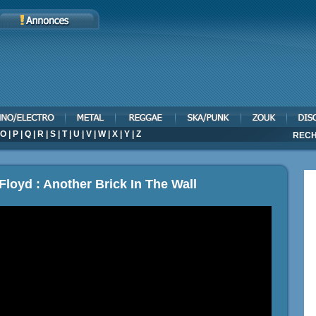
O
|
P
|
Q
|
R
|
S
|
T
|
U
|
V
|
W
|
X
|
Y
|
Z
RECH
Floyd : Another Brick In The Wall