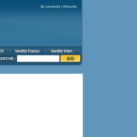
Se connecter
|
S'inscrire
ERCHE :