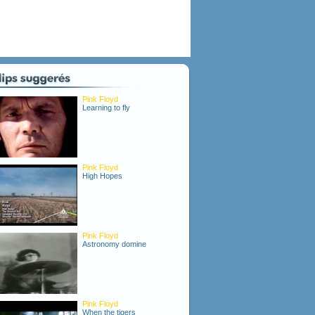
Pink Floyd
Learning to fly
Pink Floyd
High Hopes
Pink Floyd
Astronomy domine
Pink Floyd
When the tigers