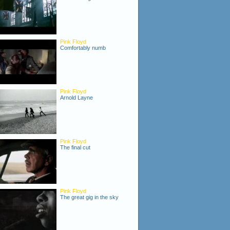
Pink Floyd
Comfortably numb
Pink Floyd
Arnold Layne
Pink Floyd
The final cut
Pink Floyd
The great gig in the sky