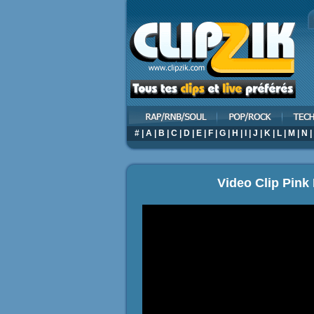
#
|
A
|
B
|
C
|
D
|
E
|
F
|
G
|
H
|
I
|
J
|
K
|
L
|
M
|
N
|
Video Clip Pink 