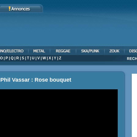
O
|
P
|
Q
|
R
|
S
|
T
|
U
|
V
|
W
|
X
|
Y
|
Z
RECH
 Phil Vassar : Rose bouquet