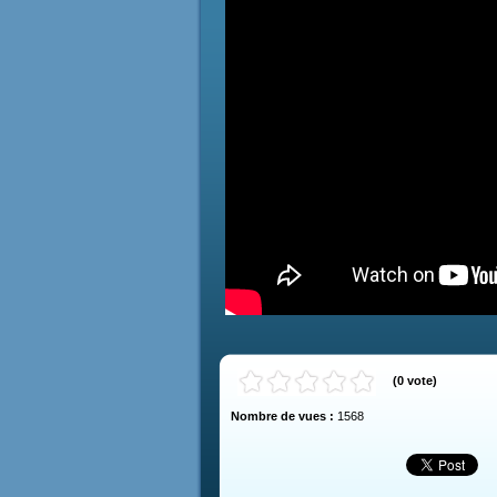
(
0
vote
)
Nombre de vues :
1568