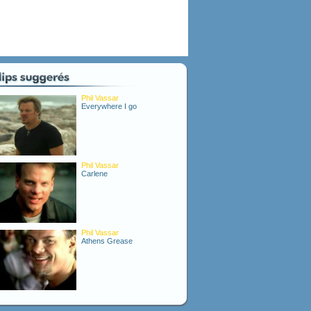
Phil Vassar
Everywhere I go
Phil Vassar
Carlene
Phil Vassar
Athens Grease