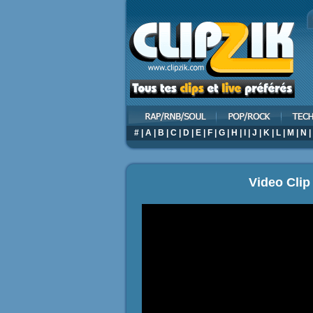
#
|
A
|
B
|
C
|
D
|
E
|
F
|
G
|
H
|
I
|
J
|
K
|
L
|
M
|
N
|
Video Clip