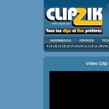
#
|
A
|
B
|
C
|
D
|
E
|
F
|
G
|
H
|
I
|
J
|
K
|
L
|
M
|
N
|
Video Clip