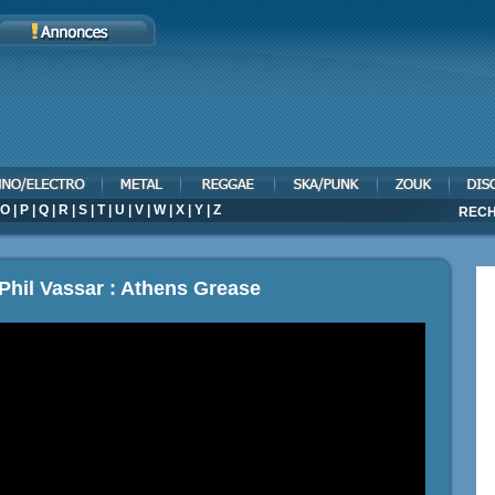
O
|
P
|
Q
|
R
|
S
|
T
|
U
|
V
|
W
|
X
|
Y
|
Z
RECH
 Phil Vassar : Athens Grease