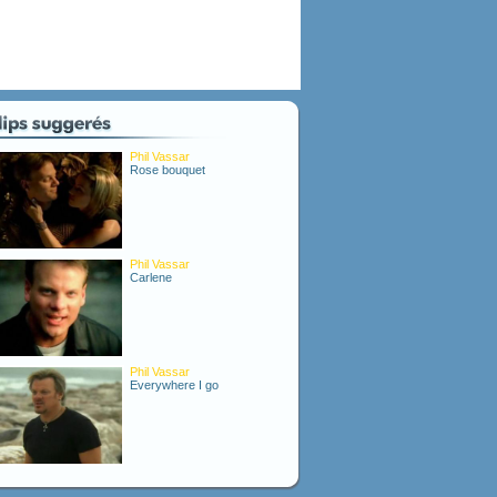
Phil Vassar
Rose bouquet
Phil Vassar
Carlene
Phil Vassar
Everywhere I go