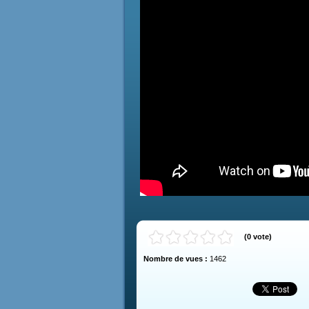
(
0
vote
)
Nombre de vues :
1462