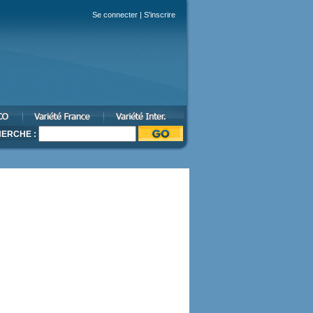
Se connecter
|
S'inscrire
ERCHE :