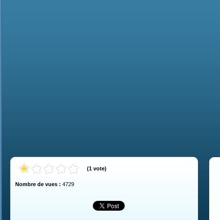
(
1
vote
)
Nombre de vues :
4729