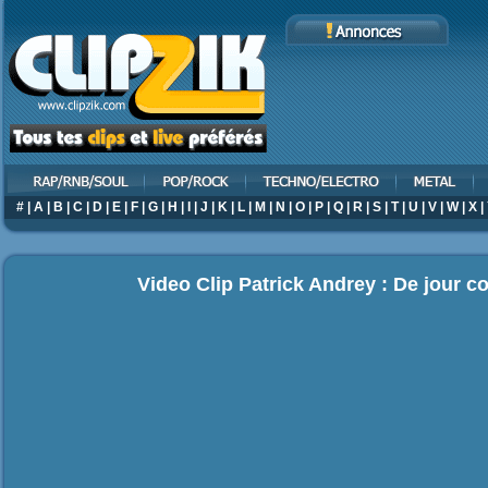
#
|
A
|
B
|
C
|
D
|
E
|
F
|
G
|
H
|
I
|
J
|
K
|
L
|
M
|
N
|
O
|
P
|
Q
|
R
|
S
|
T
|
U
|
V
|
W
|
X
|
Video Clip Patrick Andrey : De jour 