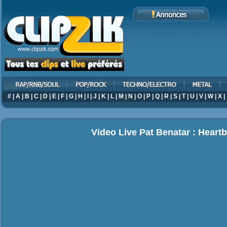
#
|
A
|
B
|
C
|
D
|
E
|
F
|
G
|
H
|
I
|
J
|
K
|
L
|
M
|
N
|
O
|
P
|
Q
|
R
|
S
|
T
|
U
|
V
|
W
|
X
|
Video Live Pat Benatar : Heart