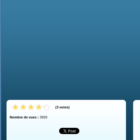
(
3
votes
)
Nombre de vues :
3929