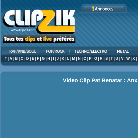
#
|
A
|
B
|
C
|
D
|
E
|
F
|
G
|
H
|
I
|
J
|
K
|
L
|
M
|
N
|
O
|
P
|
Q
|
R
|
S
|
T
|
U
|
V
|
W
|
X
|
Video Clip Pat Benatar : Anx