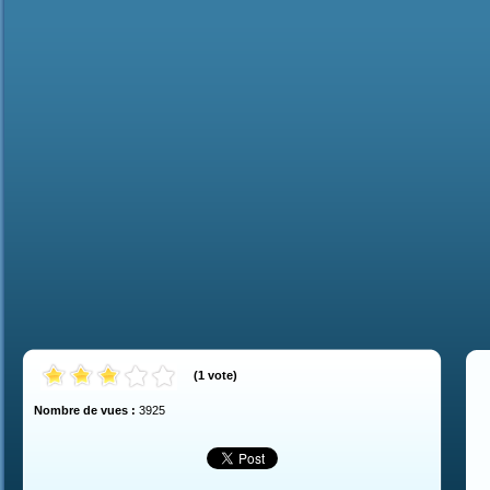
(
1
vote
)
Nombre de vues :
3925