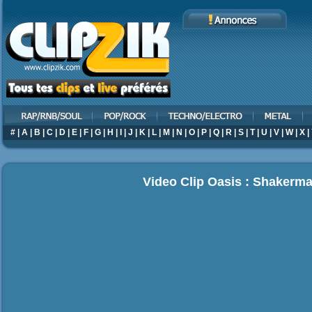
#
|
A
|
B
|
C
|
D
|
E
|
F
|
G
|
H
|
I
|
J
|
K
|
L
|
M
|
N
|
O
|
P
|
Q
|
R
|
S
|
T
|
U
|
V
|
W
|
X
|
Video Clip Oasis : Shakerm