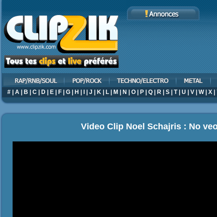
#
|
A
|
B
|
C
|
D
|
E
|
F
|
G
|
H
|
I
|
J
|
K
|
L
|
M
|
N
|
O
|
P
|
Q
|
R
|
S
|
T
|
U
|
V
|
W
|
X
|
Video Clip Noel Schajris : No veo