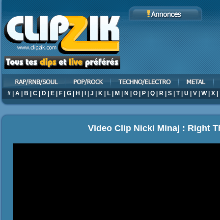
#
|
A
|
B
|
C
|
D
|
E
|
F
|
G
|
H
|
I
|
J
|
K
|
L
|
M
|
N
|
O
|
P
|
Q
|
R
|
S
|
T
|
U
|
V
|
W
|
X
|
Video Clip Nicki Minaj : Right 