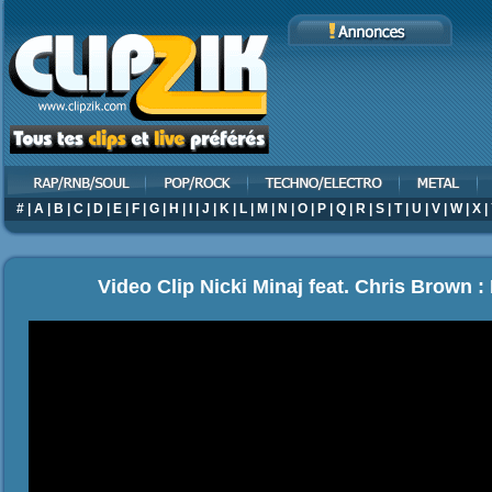
#
|
A
|
B
|
C
|
D
|
E
|
F
|
G
|
H
|
I
|
J
|
K
|
L
|
M
|
N
|
O
|
P
|
Q
|
R
|
S
|
T
|
U
|
V
|
W
|
X
|
Video Clip Nicki Minaj feat. Chris Brown :