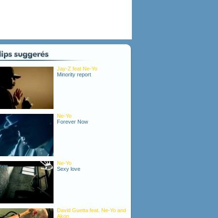
Jay-Z feat Ne-Yo
Minority report
Ne-Yo
Forever Now
Ne-Yo
Sexy love
David Guetta feat. Ne-Yo and
Akon