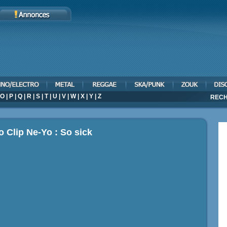
O
|
P
|
Q
|
R
|
S
|
T
|
U
|
V
|
W
|
X
|
Y
|
Z
RECH
o Clip Ne-Yo : So sick