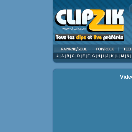
#
|
A
|
B
|
C
|
D
|
E
|
F
|
G
|
H
|
I
|
J
|
K
|
L
|
M
|
N
|
Vide