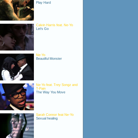
Play Hard
Calvin Harris feat. Ne-Yo
Let's Go
Ne-Yo
Beautiful Monster
Ne-Yo feat. Trey Songz and
T-Pain
The Way You Move
Sarah Connor feat Ne-Yo
Sexual healing