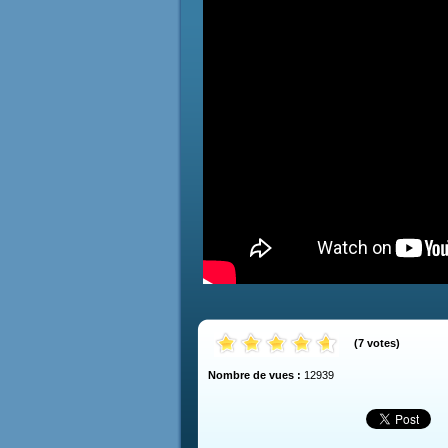
(
7
votes
)
Nombre de vues :
12939