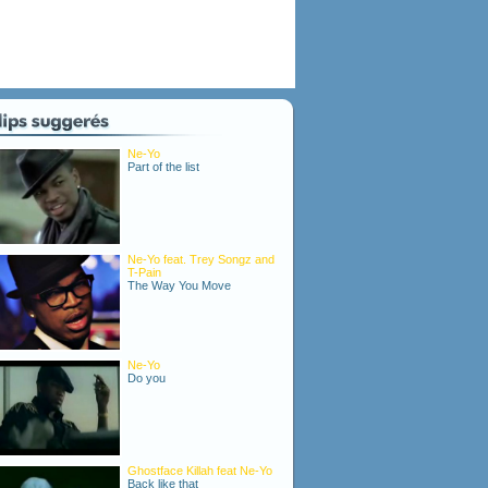
Ne-Yo
Part of the list
Ne-Yo feat. Trey Songz and
T-Pain
The Way You Move
Ne-Yo
Do you
Ghostface Killah feat Ne-Yo
Back like that