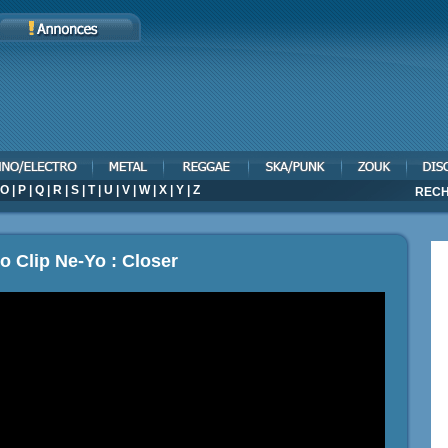
O
|
P
|
Q
|
R
|
S
|
T
|
U
|
V
|
W
|
X
|
Y
|
Z
RECH
o Clip Ne-Yo : Closer