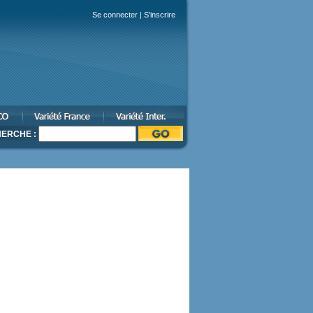
Se connecter
|
S'inscrire
ERCHE :