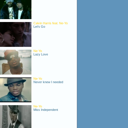
Calvin Harris feat. Ne-Yo
Let's Go
Ne-Yo
Lazy Love
Ne-Yo
Never knew I needed
Ne-Yo
Miss Independent