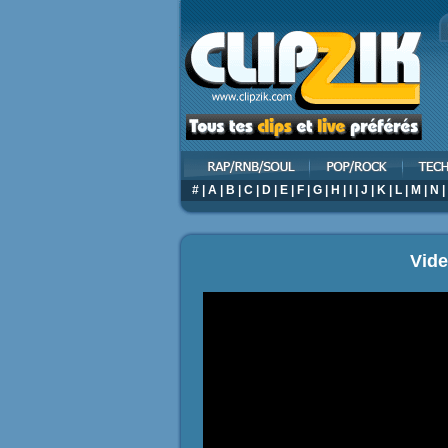
#
|
A
|
B
|
C
|
D
|
E
|
F
|
G
|
H
|
I
|
J
|
K
|
L
|
M
|
N
|
Vide