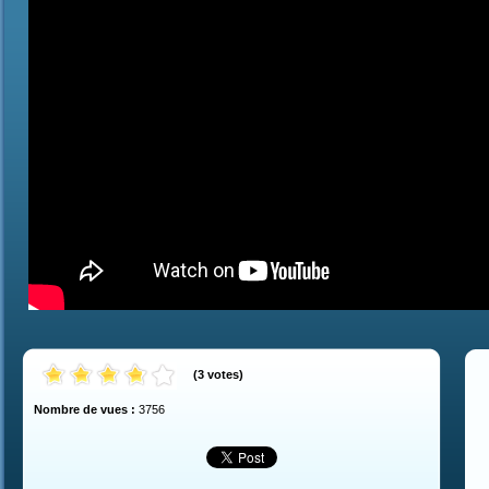
(
3
votes
)
Nombre de vues :
3756