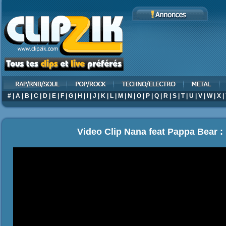
#
|
A
|
B
|
C
|
D
|
E
|
F
|
G
|
H
|
I
|
J
|
K
|
L
|
M
|
N
|
O
|
P
|
Q
|
R
|
S
|
T
|
U
|
V
|
W
|
X
|
Video Clip Nana feat Pappa Bear : L