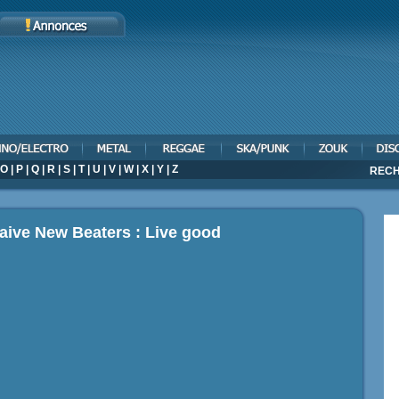
O
|
P
|
Q
|
R
|
S
|
T
|
U
|
V
|
W
|
X
|
Y
|
Z
RECH
aive New Beaters : Live good