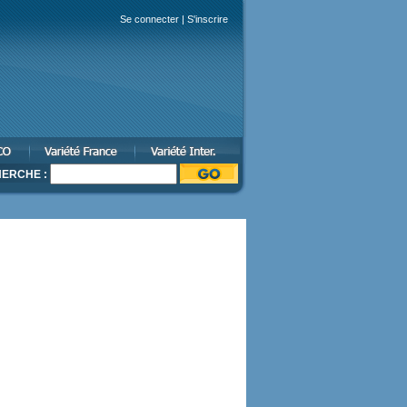
Se connecter
|
S'inscrire
ERCHE :