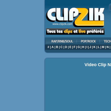
#
|
A
|
B
|
C
|
D
|
E
|
F
|
G
|
H
|
I
|
J
|
K
|
L
|
M
|
N
|
Video Clip N