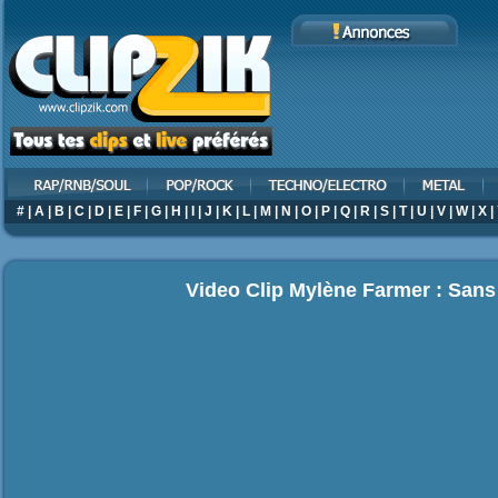
#
|
A
|
B
|
C
|
D
|
E
|
F
|
G
|
H
|
I
|
J
|
K
|
L
|
M
|
N
|
O
|
P
|
Q
|
R
|
S
|
T
|
U
|
V
|
W
|
X
|
Video Clip Mylène Farmer : Sans