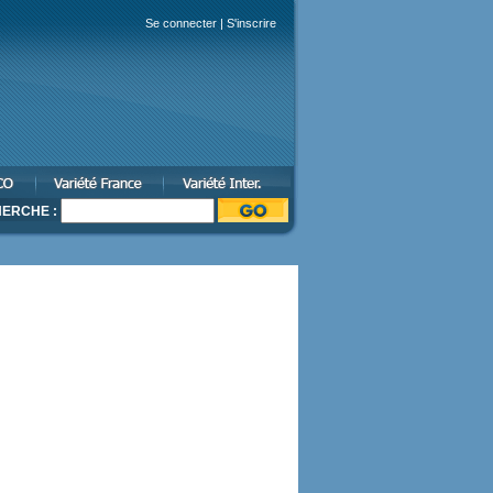
Se connecter
|
S'inscrire
ERCHE :