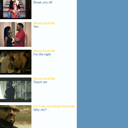
Break you off
Musiq Soulchild
Yes
Musiq Soulchild
For the night
Musiq Soulchild
Teach me
Ice Cube feat Musiq Soulchild
Why me?