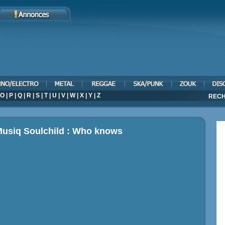
O
|
P
|
Q
|
R
|
S
|
T
|
U
|
V
|
W
|
X
|
Y
|
Z
RECH
Musiq Soulchild : Who knows