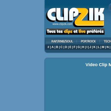
#
|
A
|
B
|
C
|
D
|
E
|
F
|
G
|
H
|
I
|
J
|
K
|
L
|
M
|
N
|
Video Clip 