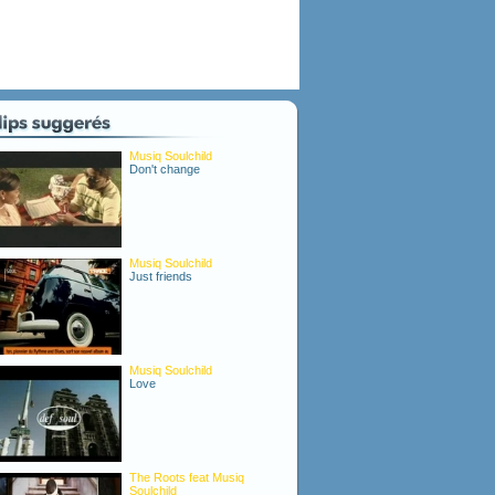
Musiq Soulchild
Don't change
Musiq Soulchild
Just friends
Musiq Soulchild
Love
The Roots feat Musiq
Soulchild