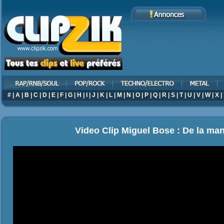
#
|
A
|
B
|
C
|
D
|
E
|
F
|
G
|
H
|
I
|
J
|
K
|
L
|
M
|
N
|
O
|
P
|
Q
|
R
|
S
|
T
|
U
|
V
|
W
|
X
|
Video Clip Miguel Bose : De la ma