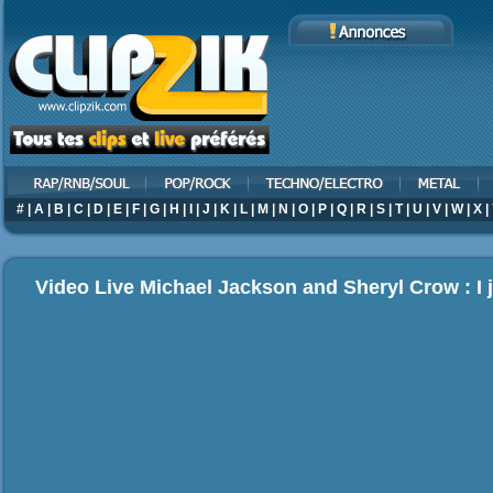
#
|
A
|
B
|
C
|
D
|
E
|
F
|
G
|
H
|
I
|
J
|
K
|
L
|
M
|
N
|
O
|
P
|
Q
|
R
|
S
|
T
|
U
|
V
|
W
|
X
|
Video Live Michael Jackson and Sheryl Crow : I 