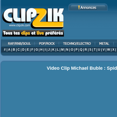
#
|
A
|
B
|
C
|
D
|
E
|
F
|
G
|
H
|
I
|
J
|
K
|
L
|
M
|
N
|
O
|
P
|
Q
|
R
|
S
|
T
|
U
|
V
|
W
|
X
|
Video Clip Michael Buble : Sp