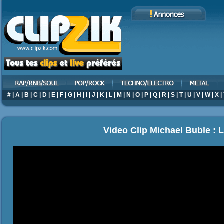
#
|
A
|
B
|
C
|
D
|
E
|
F
|
G
|
H
|
I
|
J
|
K
|
L
|
M
|
N
|
O
|
P
|
Q
|
R
|
S
|
T
|
U
|
V
|
W
|
X
|
Video Clip Michael Buble : 