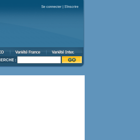
Se connecter
|
S'inscrire
ERCHE :