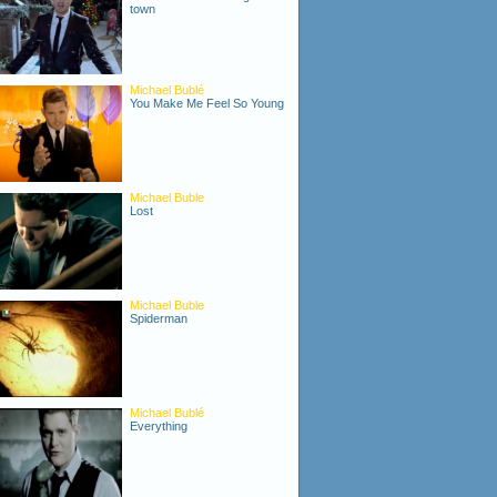
town
Michael Bublé
You Make Me Feel So Young
Michael Buble
Lost
Michael Buble
Spiderman
Michael Bublé
Everything