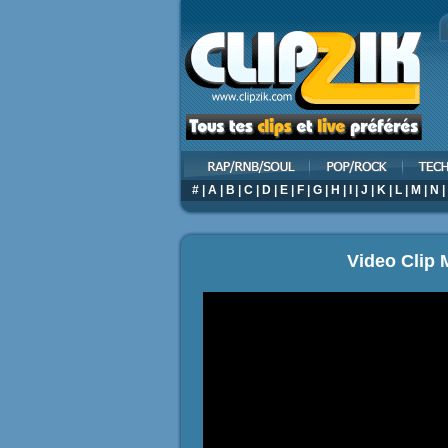
#
|
A
|
B
|
C
|
D
|
E
|
F
|
G
|
H
|
I
|
J
|
K
|
L
|
M
|
N
|
Video Clip 