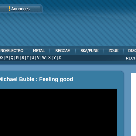
O
|
P
|
Q
|
R
|
S
|
T
|
U
|
V
|
W
|
X
|
Y
|
Z
RECH
Michael Buble : Feeling good