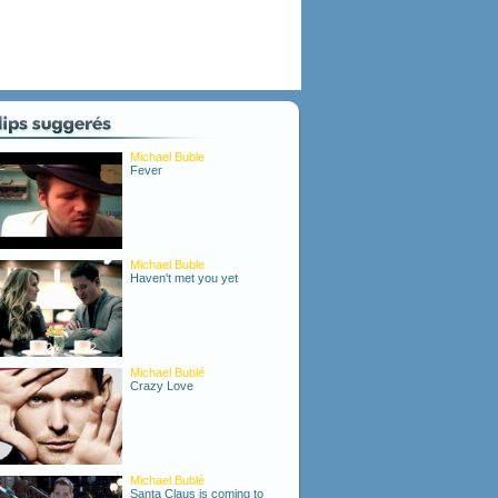
Michael Buble
Fever
Michael Buble
Haven't met you yet
Michael Bublé
Crazy Love
Michael Bublé
Santa Claus is coming to