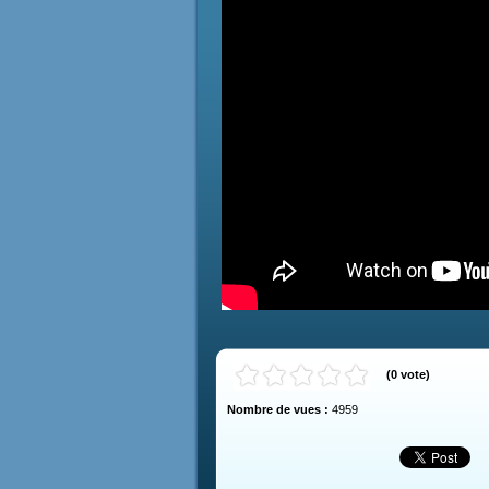
(
0
vote
)
Nombre de vues :
4959