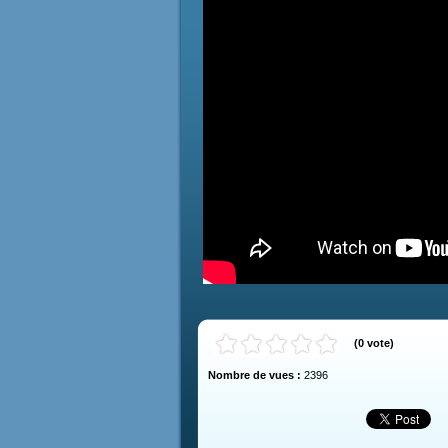
(
0
vote
)
Nombre de vues :
2396