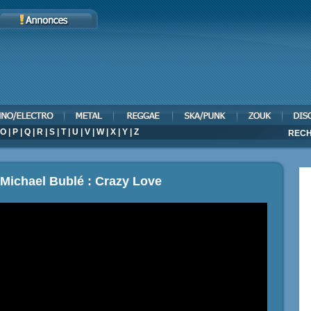
O
|
P
|
Q
|
R
|
S
|
T
|
U
|
V
|
W
|
X
|
Y
|
Z
RECH
 Michael Bublé : Crazy Love