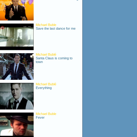
Michael Buble
Save the last dance for me
Michael Bublé
Santa Claus is coming to
town
Michael Bublé
Everything
Michael Buble
Fever