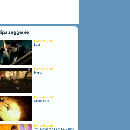
Michael Buble
Lost
Michael Buble
Home
Michael Buble
Spiderman
Michael Bublé
You Make Me Feel So Young