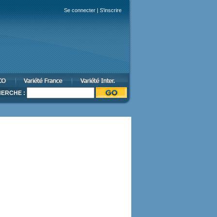
Se connecter
|
S'inscrire
ERCHE :