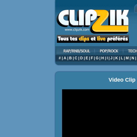
#
|
A
|
B
|
C
|
D
|
E
|
F
|
G
|
H
|
I
|
J
|
K
|
L
|
M
|
N
|
Video Clip