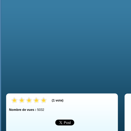
(
1
vote
)
Nombre de vues :
5032