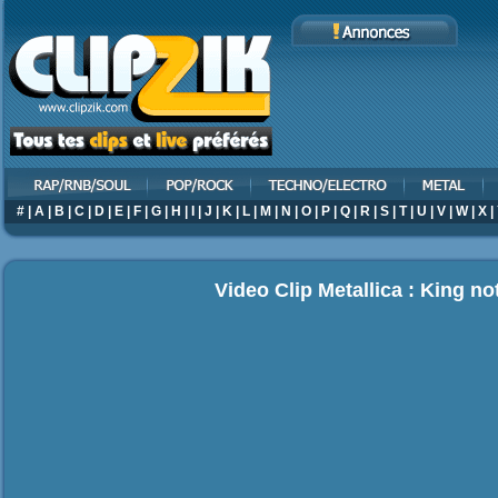
#
|
A
|
B
|
C
|
D
|
E
|
F
|
G
|
H
|
I
|
J
|
K
|
L
|
M
|
N
|
O
|
P
|
Q
|
R
|
S
|
T
|
U
|
V
|
W
|
X
|
Video Clip Metallica : King no