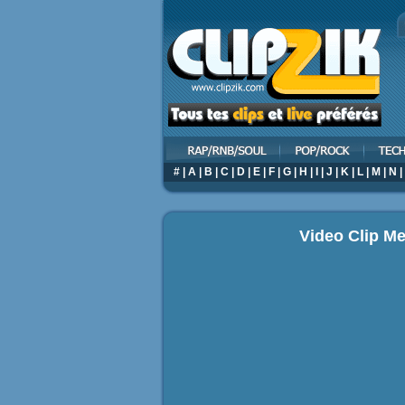
#
|
A
|
B
|
C
|
D
|
E
|
F
|
G
|
H
|
I
|
J
|
K
|
L
|
M
|
N
|
Video Clip M