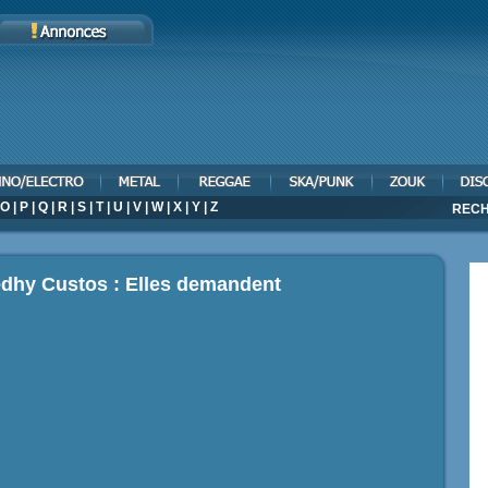
O
|
P
|
Q
|
R
|
S
|
T
|
U
|
V
|
W
|
X
|
Y
|
Z
RECH
edhy Custos : Elles demandent