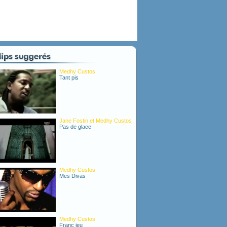
Medhy Custos
Tant pis
Jane Fostin et Medhy Custos
Pas de glace
Medhy Custos
Mes Divas
Medhy Custos
Franc jeu