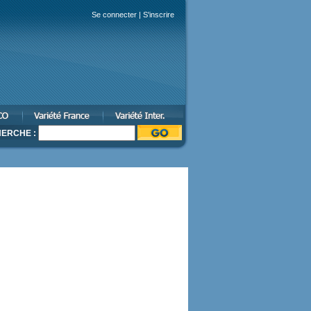
Se connecter
|
S'inscrire
ERCHE :