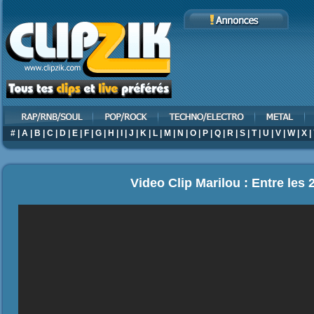
#
|
A
|
B
|
C
|
D
|
E
|
F
|
G
|
H
|
I
|
J
|
K
|
L
|
M
|
N
|
O
|
P
|
Q
|
R
|
S
|
T
|
U
|
V
|
W
|
X
|
Video Clip Marilou : Entre les 