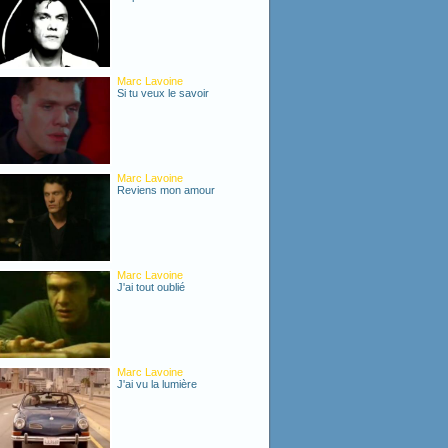
Marc Lavoine
Si tu veux le savoir
Marc Lavoine
Reviens mon amour
Marc Lavoine
J'ai tout oublié
Marc Lavoine
J'ai vu la lumière