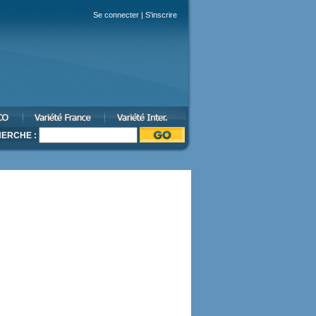
Se connecter
|
S'inscrire
ERCHE :