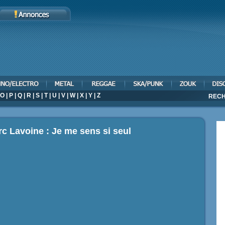
O
|
P
|
Q
|
R
|
S
|
T
|
U
|
V
|
W
|
X
|
Y
|
Z
RECH
rc Lavoine : Je me sens si seul