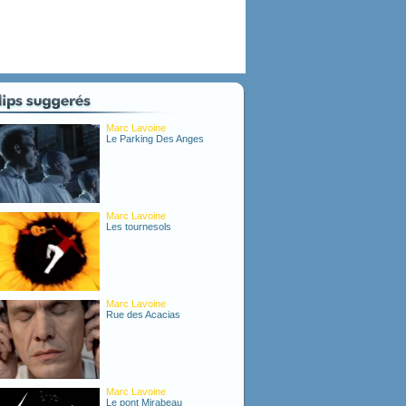
Marc Lavoine
Le Parking Des Anges
Marc Lavoine
Les tournesols
Marc Lavoine
Rue des Acacias
Marc Lavoine
Le pont Mirabeau