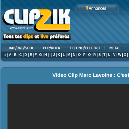
#
|
A
|
B
|
C
|
D
|
E
|
F
|
G
|
H
|
I
|
J
|
K
|
L
|
M
|
N
|
O
|
P
|
Q
|
R
|
S
|
T
|
U
|
V
|
W
|
X
|
Video Clip Marc Lavoine : C'est