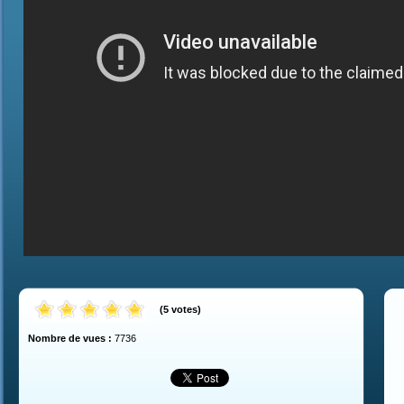
(
5
votes
)
Nombre de vues :
7736