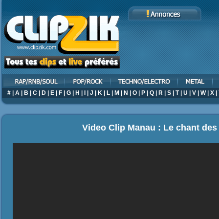
#
|
A
|
B
|
C
|
D
|
E
|
F
|
G
|
H
|
I
|
J
|
K
|
L
|
M
|
N
|
O
|
P
|
Q
|
R
|
S
|
T
|
U
|
V
|
W
|
X
|
Video Clip Manau : Le chant des