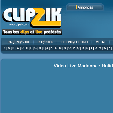
#
|
A
|
B
|
C
|
D
|
E
|
F
|
G
|
H
|
I
|
J
|
K
|
L
|
M
|
N
|
O
|
P
|
Q
|
R
|
S
|
T
|
U
|
V
|
W
|
X
|
Video Live Madonna : Holi