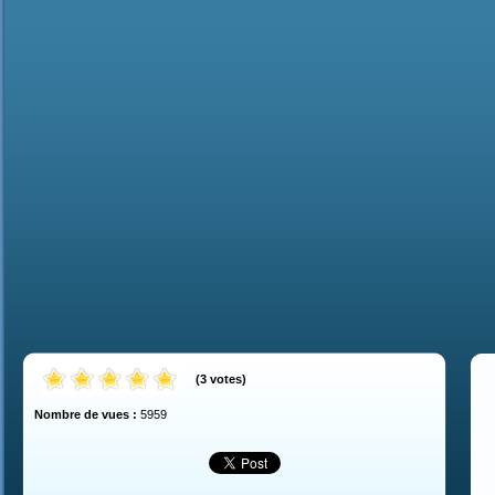
(
3
votes
)
Nombre de vues :
5959